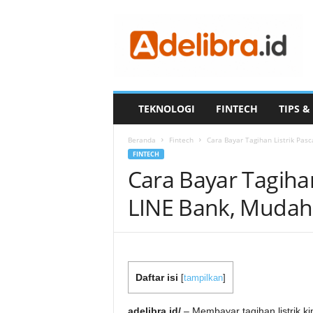
A
D
E
L
I
B
R
TEKNOLOGI
FINTECH
TIPS &
A
.
Beranda
Fintech
Cara Bayar Tagihan Listrik Pas
I
FINTECH
D
Cara Bayar Tagiha
LINE Bank, Mudah
Daftar isi
[
tampilkan
]
adelibra.id/
– Membayar tagihan listrik kin