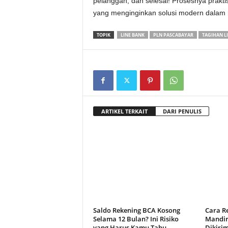
pelanggan, dan selesai! Prosesnya prakt
yang menginginkan solusi modern dalam 
TOPIK
LINE BANK
PLN PASCABAYAR
TAGIHAN LI
ARTIKEL TERKAIT
DARI PENULIS
Saldo Rekening BCA Kosong
Cara Re
Selama 12 Bulan? Ini Risiko
Mandir
yang Harus Kamu Tahu
Dikiri