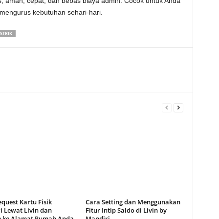
is, aman, cepat, dan bebas biaya admin. Cocok untuk Anda
mengurus kebutuhan sehari-hari.
STRIK
quest Kartu Fisik
Cara Setting dan Menggunakan
i Lewat Livin dan
Fitur Intip Saldo di Livin by
m ke Alamat Rumah Anda
Mandiri