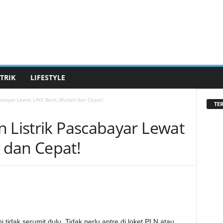
 TRIK
LIFESTYLE
cabayar Lewat LINE Bank, Mudah dan Cepat!
TE
n Listrik Pascabayar Lewat
 dan Cepat!
i tidak serumit dulu. Tidak perlu antre di loket PLN atau