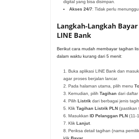
digital yang bisa disimpan.
Akses 24/7
: Tidak perlu menunggu 
Langkah-Langkah Bayar 
LINE Bank
Berikut cara mudah membayar tagihan list
dalam waktu kurang dari 5 menit:
Buka aplikasi LINE Bank dan masuk 
agar proses berjalan lancar.
Pada halaman utama, pilih menu
To
Kemudian, pilih
Tagihan
dari daftar
Pilih
Listrik
dari berbagai jenis tagi
Klik
Tagihan Listrik PLN
(pastikan t
Masukkan
ID Pelanggan PLN
(11-1
Klik
Lanjut
.
Periksa detail tagihan (nama pemilik
klik
Bayar
.