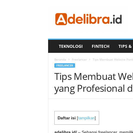
A
D
E
L
I
B
R
TEKNOLOGI
FINTECH
TIPS &
A
.
Beranda
Freelancer
Tips Membuat Website Portfo
I
FREELANCER
D
Tips Membuat Webs
yang Profesional d
Daftar isi
[
tampilkan
]
adelibra.id/
– Sebagai freelancer, memiliki