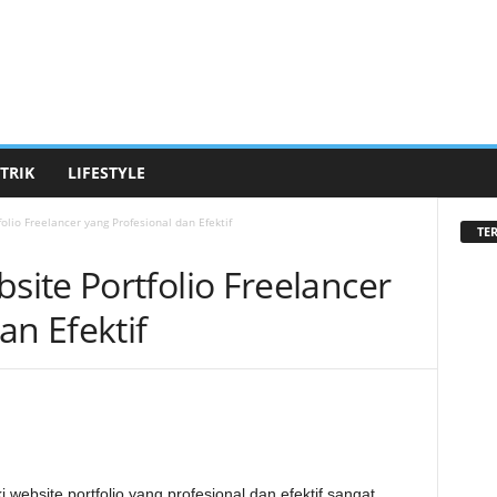
 TRIK
LIFESTYLE
lio Freelancer yang Profesional dan Efektif
TE
ite Portfolio Freelancer
an Efektif
 website portfolio yang profesional dan efektif sangat